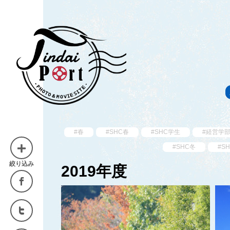
#春
#SHC春
#SHC学生
#経営学
#SHC冬
#S
絞り込み
2019年度