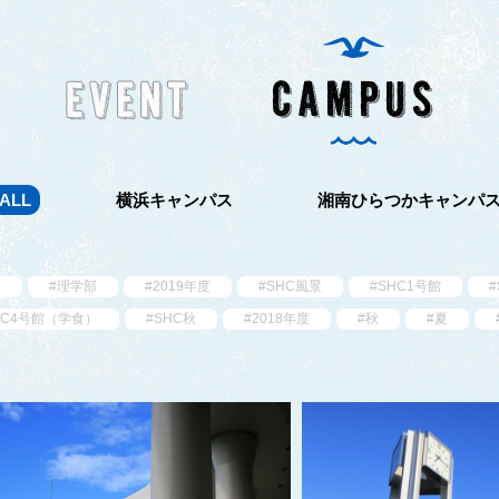
ALL
横浜キャンパス
湘南ひらつかキャンパ
部
#理学部
#2019年度
#SHC風景
#SHC1号館
#
HC4号館（学食）
#SHC秋
#2018年度
#秋
#夏